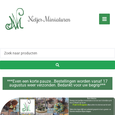
Ga
naar
de
Netjes Miniaturen
inhoud
Zoeken
...
***Even een korte pauze...Bestellingen worden vanaf 17
augustus weer verzonden. Bedankt voor uw begrip***