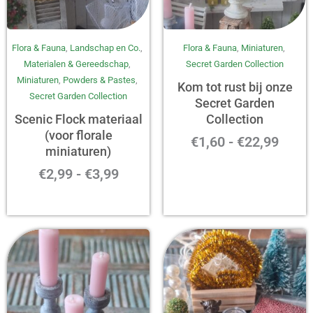
Prijsklasse:
Prijs
Flora & Fauna
,
Landschap en Co.
,
Flora & Fauna
,
Miniaturen
,
€2,99
€1,60
Materialen & Gereedschap
,
Secret Garden Collection
tot
tot
Miniaturen
,
Powders & Pastes
,
€3,99
€22,9
Kom tot rust bij onze
Secret Garden Collection
Secret Garden
Scenic Flock materiaal
Collection
(voor florale
€
1,60
-
€
22,99
miniaturen)
€
2,99
-
€
3,99