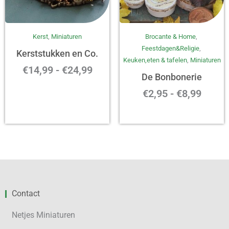
Prijsklasse:
Prijsk
Kerst
,
Miniaturen
Brocante & Home
,
€14,99
€2,95
Feestdagen&Religie
,
tot
tot
Kerststukken en Co.
Keuken,eten & tafelen
,
Miniaturen
€24,99
€8,99
€
14,99
-
€
24,99
De Bonbonerie
€
2,95
-
€
8,99
Contact
Netjes Miniaturen