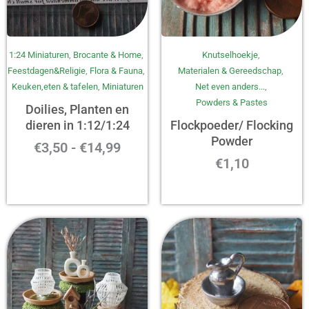
Prijsklasse:
1:24 Miniaturen
,
Brocante & Home
,
Knutselhoekje
,
€3,50
Feestdagen&Religie
,
Flora & Fauna
,
Materialen & Gereedschap
,
tot
Keuken,eten & tafelen
,
Miniaturen
Net even anders...
,
€14,99
Powders & Pastes
Doilies, Planten en
dieren in 1:12/1:24
Flockpoeder/ Flocking
Powder
€
3,50
-
€
14,99
€
1,10