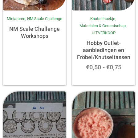
Prijsk
Miniaturen
,
NM Scale Challenge
Knutselhoekje
,
€0,50
Materialen & Gereedschap
,
tot
NM Scale Challenge
UITVERKOOP
€0,75
Workshops
Hobby Outlet-
aanbiedingen en
Fröbel/Knutseltassen
€
0,50
-
€
0,75