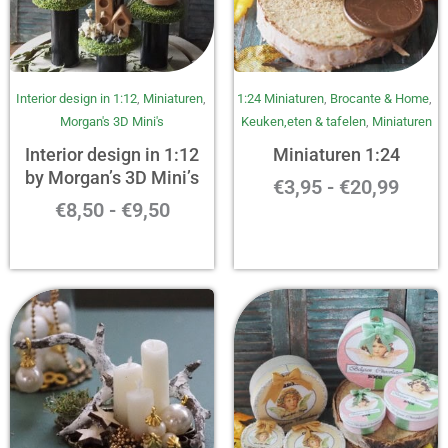
Prijsklasse:
Prijs
Interior design in 1:12
,
Miniaturen
,
1:24 Miniaturen
,
Brocante & Home
,
€8,50
€3,95
Morgan's 3D Mini's
Keuken,eten & tafelen
,
Miniaturen
tot
tot
€9,50
€20,9
Interior design in 1:12
Miniaturen 1:24
by Morgan’s 3D Mini’s
€
3,95
-
€
20,99
€
8,50
-
€
9,50