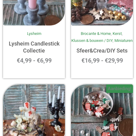
Prijsklasse:
Prijs
Lysheim
Brocante & Home
,
Kerst
,
€4,99
€16,
Klussen & bouwen / DIY
,
Miniaturen
tot
tot
Lysheim Candlestick
€6,99
€29,
Collectie
Sfeer&Crea/DIY Sets
€
4,99
-
€
6,99
€
16,99
-
€
29,99
Aanbieding!