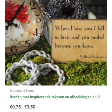
€0,75
meerdere
variaties.
tot
Deze
optie
€3,50
kan
gekozen
worden
op
de
productpagina
Brocante & Home
Borden met inspirerende teksten en afbeeldingen 1:12
€
0,75
-
€
3,50