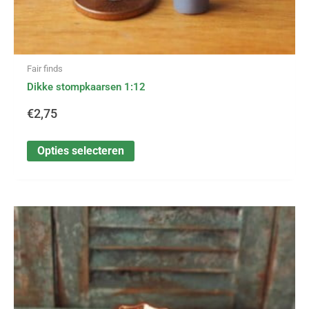
Fair finds
Dikke stompkaarsen 1:12
€
2,75
Opties selecteren
Dit
Prijsklasse:
product
heeft
€1,99
meerdere
variaties.
tot
Deze
optie