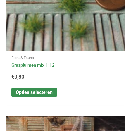
op
de
productpagina
Flora & Fauna
Graspluimen mix 1:12
€
0,80
Opties selecteren
Dit
Prijsklasse:
product