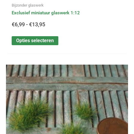
Bijzonder glaswerk
Exclusief miniatuur glaswerk 1:12
€
6,99
-
€
13,95
Opties selecteren
Dit
product
heeft
meerdere
variaties.
Deze
optie
kan
gekozen
worden