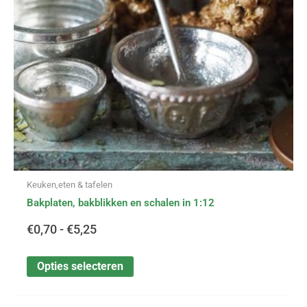
kan
gekozen
worden
op
de
productpagina
Keuken,eten & tafelen
Bakplaten, bakblikken en schalen in 1:12
€
0,70
-
€
5,25
Opties selecteren