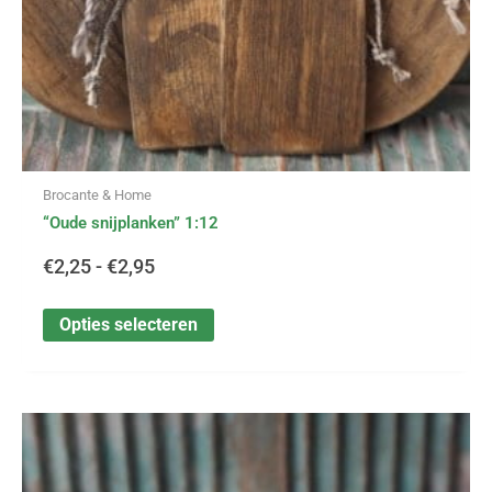
de
productpagina
Brocante & Home
“Oude snijplanken” 1:12
€
2,25
-
€
2,95
Opties selecteren
Dit
Prijsklasse:
product
heeft
€1,90