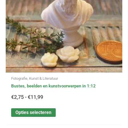
€11,99
kan
gekozen
worden
op
de
productpagina
Fotografie, Kunst & Literatuur
Bustes, beelden en kunstvoorwerpen in 1:12
€
2,75
-
€
11,99
Opties selecteren