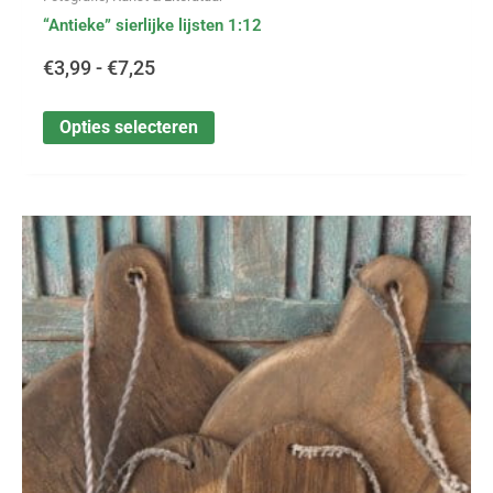
“Antieke” sierlijke lijsten 1:12
€
3,99
-
€
7,25
Opties selecteren
Dit
Prijsklasse:
product
heeft
€2,25
meerdere
variaties.
tot
Deze
optie
€2,95
kan
gekozen
worden
op