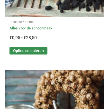
Brocante & Home
Alles voor de schoonmaak
€
0,95
-
€
28,50
Opties selecteren
Dit
Prijsklasse:
product
heeft
€0,70
meerdere
variaties.
tot
Deze
optie
€5,25