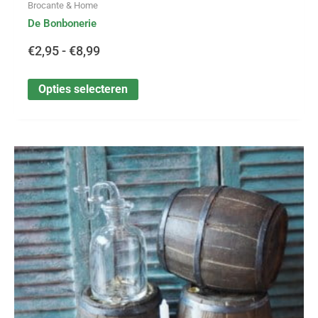
Brocante & Home
De Bonbonerie
€
2,95
-
€
8,99
Opties selecteren
Dit
Prijsklasse:
product
heeft
€2,25
meerdere
variaties.
tot
Deze
optie
€6,95
kan
gekozen
worden
op