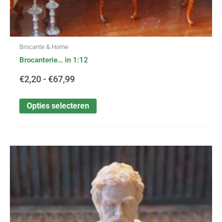
Brocante & Home
Brocanterie… in 1:12
€
2,20
-
€
67,99
Opties selecteren
Dit
Prijsklasse:
product
heeft
€2,75
meerdere
variaties.
tot
Deze
optie