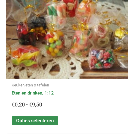
optie
€9,50
kan
gekozen
worden
op
de
productpagina
Keuken,eten & tafelen
Eten en drinken, 1:12
€
0,20
-
€
9,50
Opties selecteren