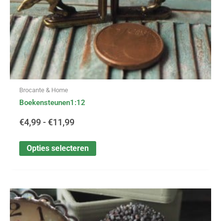
de
productpagina
Brocante & Home
Boekensteunen1:12
€
4,99
-
€
11,99
Opties selecteren
Dit
Prijsklasse:
product
heeft