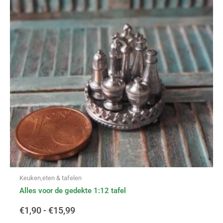
meerdere
variaties.
tot
Deze
optie
€15,99
kan
gekozen
worden
op
de
productpagina
Keuken,eten & tafelen
Alles voor de gedekte 1:12 tafel
€
1,90
-
€
15,99