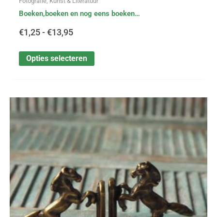
Fotografie, Kunst & Literatuur
Boeken,boeken en nog eens boeken…
€
1,25
-
€
13,95
Opties selecteren
Dit
Prijsklasse:
product
heeft
€4,99
meerdere
variaties.
tot
Deze
optie
€11,99
kan
gekozen
worden
op