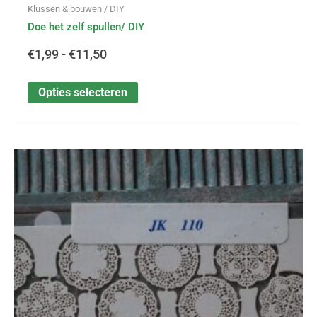
Klussen & bouwen / DIY
Doe het zelf spullen/ DIY
€
1,99
-
€
11,50
Opties selecteren
Dit
Prijsklasse:
product
heeft
€3,50
meerdere
variaties.
tot
Deze
optie
€14,99
kan
gekozen
worden