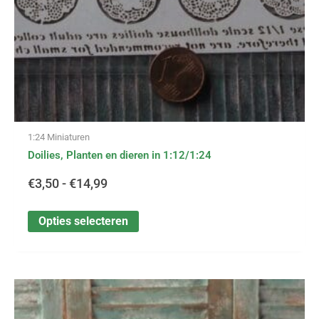
op
de
productpagina
1:24 Miniaturen
Doilies, Planten en dieren in 1:12/1:24
€
3,50
-
€
14,99
Opties selecteren
Dit
Prijsklasse:
product
heeft