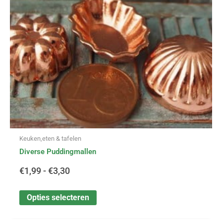
€3,30
kan
gekozen
worden
op
de
productpagina
Keuken,eten & tafelen
Diverse Puddingmallen
€
1,99
-
€
3,30
Opties selecteren