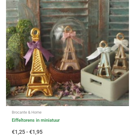
€1,25
meerdere
variaties.
tot
Deze
optie
€1,95
kan
gekozen
worden
op
de
productpagina
Brocante & Home
Eiffeltorens in miniatuur
€
1,25
-
€
1,95