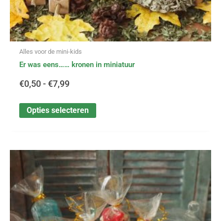
Alles voor de mini-kids
Er was eens…… kronen in miniatuur
€
0,50
-
€
7,99
Opties selecteren
Dit
Prijsklasse:
product
heeft
€0,20
meerdere
variaties.
tot
Deze