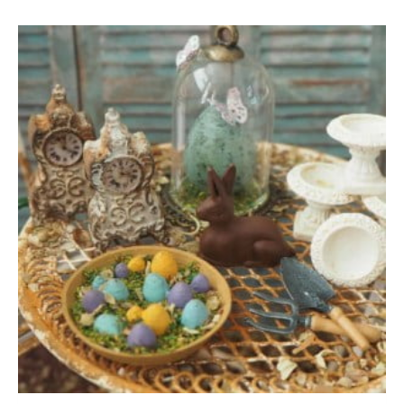
Dieses
Preisspanne:
Produkt
weist
€0,30
mehrere
Varianten
bis
auf.
Die
€9,95
Optionen
können
auf
der
Produktseite
gewählt
werden