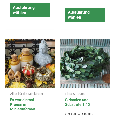
Ausführung
Ausführung
wählen
wählen
Dieses
Diese
Preisspanne:
Preisspann
Produkt
Produ
weist
weist
€0,50
€0,99
mehrere
mehr
Varianten
Varia
bis
bis
auf.
auf.
Die
Die
€7,99
€9,95
Optionen
Opti
können
könn
Alles für die Minikinder
Flora & Fauna
auf
auf
Es war einmal …
Girlanden und
der
der
Kronen im
Substrate 1:12
Produktseite
Produ
Miniaturformat
gewählt
gewä
€
0,99
–
€
9,95