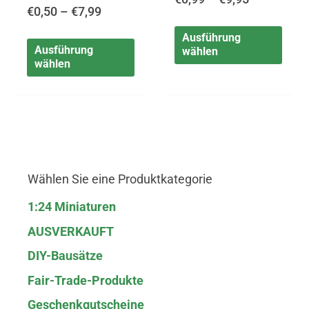
werden
werd
€
0,50
–
€
7,99
Ausführung
Ausführung
wählen
wählen
Wählen Sie eine Produktkategorie
1:24 Miniaturen
AUSVERKAUFT
DIY-Bausätze
Fair-Trade-Produkte
Geschenkgutscheine