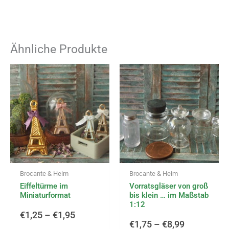
Ähnliche Produkte
Dieses
Diese
Preisspanne:
Preisspann
Produkt
Produ
weist
weist
€1,25
€1,75
mehrere
mehr
Varianten
Varia
bis
bis
auf.
auf.
Die
Die
€1,95
€8,99
Optionen
Opti
können
könn
Brocante & Heim
Brocante & Heim
auf
auf
Eiffeltürme im
Vorratsgläser von groß
der
der
Miniaturformat
bis klein … im Maßstab
Produktseite
Produ
1:12
gewählt
gewä
€
1,25
–
€
1,95
werden
werd
€
1,75
–
€
8,99