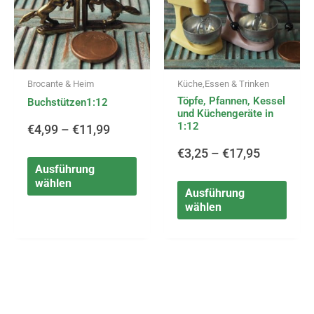
Varianten
Varia
bis
bis
auf.
auf.
Die
Die
€11,99
€17,95
Optionen
Opti
können
könn
Brocante & Heim
Küche,Essen & Trinken
auf
auf
Töpfe, Pfannen, Kessel
der
der
Buchstützen1:12
und Küchengeräte in
Produktseite
Produ
1:12
€
4,99
–
€
11,99
gewählt
gewä
werden
werd
€
3,25
–
€
17,95
Ausführung
wählen
Ausführung
wählen