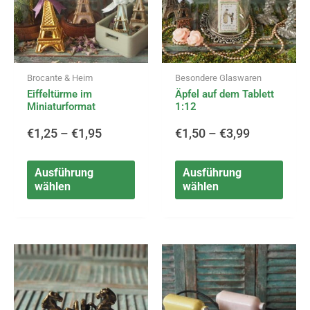
bis
bis
auf.
auf.
Die
Die
€1,95
€3,99
Optionen
Opti
können
könn
Brocante & Heim
Besondere Glaswaren
auf
auf
Eiffeltürme im
Äpfel auf dem Tablett
der
der
Miniaturformat
1:12
Produktseite
Produ
gewählt
gewä
€
1,25
–
€
1,95
€
1,50
–
€
3,99
werden
werd
Ausführung
Ausführung
wählen
wählen
Dieses
Diese
Preisspanne:
Preisspa
Produkt
Produ
weist
weist
€4,99
€3,25
mehrere
mehr