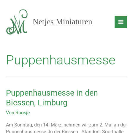
Zum
Inhalt
springen
Netjes Miniaturen
Puppenhausmesse
Puppenhausmesse in den
Puppenhausmesse
in
Biessen, Limburg
den
Biessen,
Von
Roosje
Limburg
Am Sonntag, den 14. März, nehmen wir zum 2. Mal an der
Puppenhausmesse „In der Biessen Standort: Sporthalle