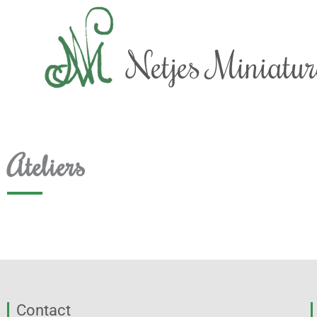
Aller
au
contenu
Netjes Miniatur
Ateliers
Contact