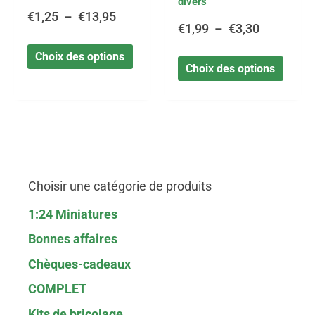
divers
page
page
€
1,25
–
€
13,95
du
du
€
1,99
–
€
3,30
produit
produi
Choix des options
Choix des options
Choisir une catégorie de produits
1:24 Miniatures
Bonnes affaires
Chèques-cadeaux
COMPLET
Kits de bricolage