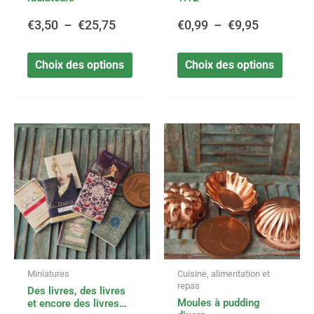
la
la
page
page
€
3,50
–
€
25,75
€
0,99
–
€
9,95
du
du
produit
produi
Choix des options
Choix des options
Ce
Ce
Plage
Plage
produit
produi
a
a
de
de
plusieurs
plusie
variations.
variat
prix :
prix :
Les
Les
options
option
€1,25
€1,99
peuvent
peuve
être
être
à
à
Miniatures
Cuisine, alimentation et
choisies
choisi
repas
Des livres, des livres
sur
sur
€13,95
€3,30
Moules à pudding
et encore des livres…
la
la