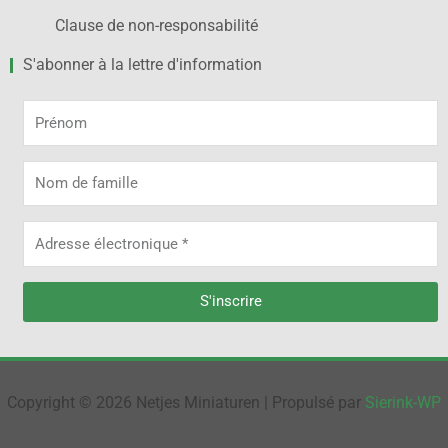
Clause de non-responsabilité
S'abonner à la lettre d'information
Prénom
Nom
de
famille
Adresse
électronique
S'inscrire
Alternative:
Copyright © 2026 Netjes Miniaturen | Propulsé par
Sierink-WP