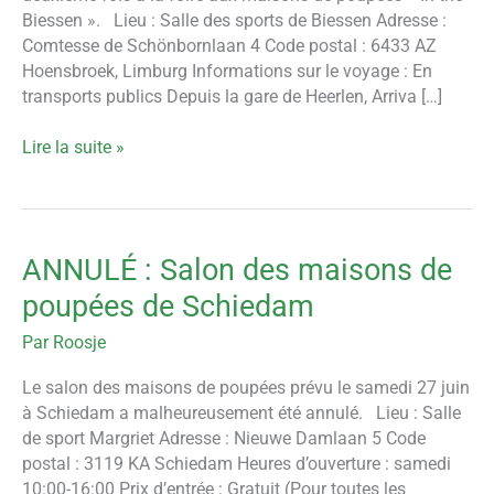
Biessen ». Lieu : Salle des sports de Biessen Adresse :
Biessen,
Comtesse de Schönbornlaan 4 Code postal : 6433 AZ
Limbourg
Hoensbroek, Limburg Informations sur le voyage : En
transports publics Depuis la gare de Heerlen, Arriva […]
Lire la suite »
ANNULÉ : Salon des maisons de
ANNULÉ
:
poupées de Schiedam
Salon
des
Par
Roosje
maisons
Le salon des maisons de poupées prévu le samedi 27 juin
de
à Schiedam a malheureusement été annulé. Lieu : Salle
poupées
de sport Margriet Adresse : Nieuwe Damlaan 5 Code
de
postal : 3119 KA Schiedam Heures d’ouverture : samedi
Schiedam
10:00-16:00 Prix d’entrée : Gratuit (Pour toutes les