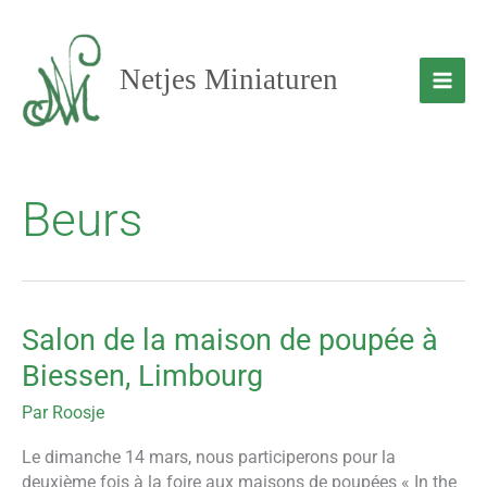
Aller
au
contenu
Netjes Miniaturen
Beurs
Salon de la maison de poupée à
Salon
de
Biessen, Limbourg
la
maison
Par
Roosje
de
Le dimanche 14 mars, nous participerons pour la
poupée
deuxième fois à la foire aux maisons de poupées « In the
à