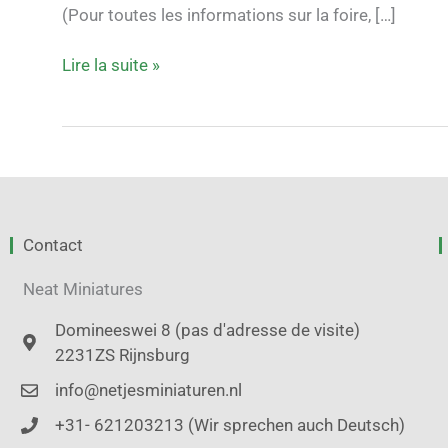
poupée
(Pour toutes les informations sur la foire, […]
et
de
Lire la suite »
la
miniature
Utrecht/Expo
Houten
Contact
Neat Miniatures
Domineeswei 8 (pas d'adresse de visite)
2231ZS Rijnsburg
info@netjesminiaturen.nl
+31- 621203213 (Wir sprechen auch Deutsch)