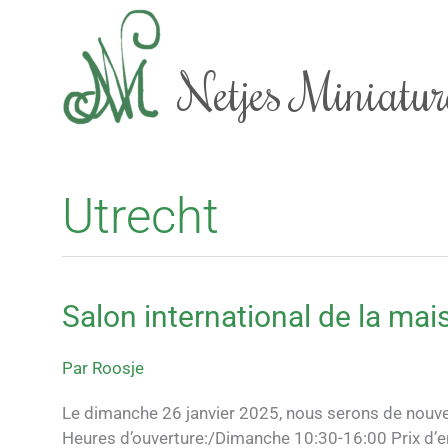
Aller
au
contenu
Netjes Miniatur
Utrecht
Salon international de la ma
Salon
international
de
Par
Roosje
la
maison
Le dimanche 26 janvier 2025, nous serons de nouve
de
Heures d’ouverture:/Dimanche 10:30-16:00 Prix d’ent