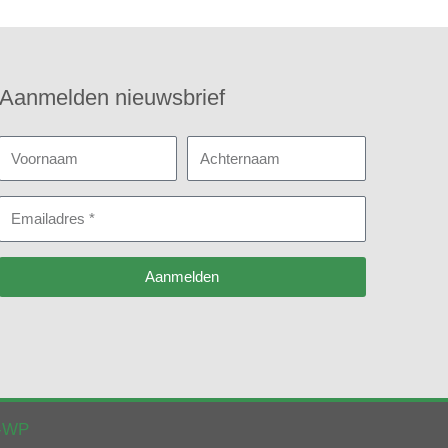
Aanmelden nieuwsbrief
Voornaam
Achternaam
Emailadres
Aanmelden
k-WP