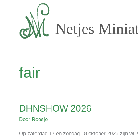
Ga
naar
de
Netjes Minia
inhoud
fair
DHNSHOW 2026
DHNSHOW
2026
Door
Roosje
Op zaterdag 17 en zondag 18 oktober 2026 z