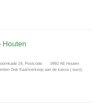
o Houten
doornkade 24, Postcode: 3992 AE Houten
menten Ook Kaartverkoop aan de kassa ( euro).