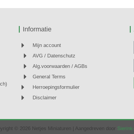
Informatie
Mijn account
AVG / Datenschutz
Alg.voorwaarden / AGBs
General Terms
ch)
Herroepingsformulier
Disclaimer
yright © 2026 Netjes Miniaturen | Aangedreven door
Sierin