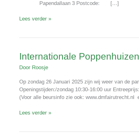
Papendallaan 3 Postcode: […]
Lees verder »
Internationale Poppenhuizen
Internationale
Poppenhuizen
Door
Roosje
en
Miniaturenbeurs
Op zondag 26 Januari 2025 zijn wij weer van 
Utrecht/Expo
Openingstijden:/zondag 10:30-16:00 uur Entreeprijs
Houten
(Voor alle beursinfo zie ook: www.dmfairutrecht.nl
Lees verder »