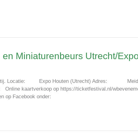
 en Miniaturenbeurs Utrecht/Exp
de partij. Locatie: Expo Houten (Utrecht) Adres: Mei
: Online kaartverkoop op https://ticketfestival.nl/wbevene
 en op Facebook onder: