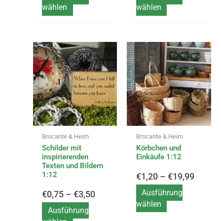
wählen
wählen
Dieses
Dieses
Preisspanne:
Preiss
Produkt
Produkt
weist
weist
€0,75
€1,20
mehrere
mehrere
Varianten
Varianten
bis
bis
auf.
auf.
Die
Die
€3,50
€19,99
Optionen
Optionen
Brocante & Heim
Brocante & Heim
können
können
Schilder mit
Körbchen und
auf
auf
inspirierenden
Einkäufe 1:12
der
der
Texten und Bildern
Produktseite
Produktseite
1:12
€
1,20
–
€
19,99
gewählt
gewählt
Ausführung
€
0,75
–
€
3,50
werden
werden
wählen
Ausführung