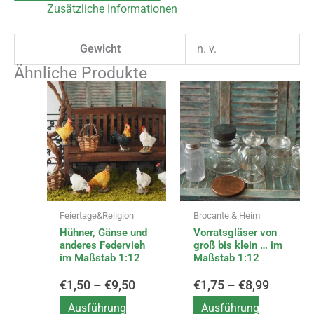
Zusätzliche Informationen
Gewicht
n. v.
Ähnliche Produkte
Dieses
Dieses
Preisspanne:
Preissp
Produkt
Produkt
weist
weist
€1,50
€1,75
mehrere
mehrere
Varianten
Varianten
bis
bis
auf.
auf.
Die
Die
€9,50
€8,99
Optionen
Optionen
Feiertage&Religion
Brocante & Heim
können
können
Hühner, Gänse und
Vorratsgläser von
auf
auf
anderes Federvieh
groß bis klein … im
der
der
im Maßstab 1:12
Maßstab 1:12
Produktseite
Produktseite
gewählt
gewählt
€
1,50
–
€
9,50
€
1,75
–
€
8,99
werden
werden
Ausführung
Ausführung