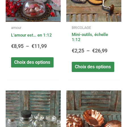
Les
Les
options
option
€8,95
€2,25
peuvent
peuve
être
être
à
à
amour
BRICOLAGE
choisies
choisi
Mini-outils, échelle
sur
sur
L’amour est… en 1:12
€11,99
€26,99
1:12
la
la
€
8,95
–
€
11,99
page
page
€
2,25
–
€
26,99
du
du
produit
produi
Choix des options
Choix des options
Ce
Ce
Plage
Plage
produit
produi
a
a
de
de
plusieurs
plusie
variations.
variat
prix :
prix :
Les
Les