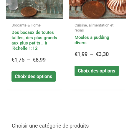
options
option
€1,75
€1,99
peuvent
peuve
être
être
à
à
Brocante & Home
Cuisine, alimentation et
choisies
choisi
repas
Des bocaux de toutes
sur
sur
€8,99
€3,30
Moules à pudding
tailles, des plus grands
la
la
divers
aux plus petits… à
page
page
l’échelle 1:12
du
du
€
1,99
–
€
3,30
€
1,75
–
€
8,99
produit
produi
Choix des options
Choix des options
Choisir une catégorie de produits