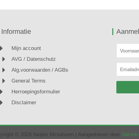
Informatie
Aanmel
Voornaa
Mijn account
AVG / Datenschutz
Emailadr
Alg.voorwaarden / AGBs
General Terms
Herroepingsformulier
Disclaimer
yright © 2026 Netjes Miniaturen | Aangedreven door
Sierin