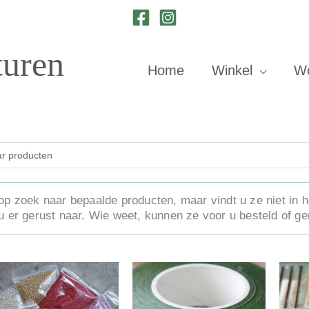
turen
Home
Winkel
W
op zoek naar bepaalde producten, maar vindt u ze niet in 
u er gerust naar. Wie weet, kunnen ze voor u besteld of g
Dit
Dit
product
product
heeft
heeft