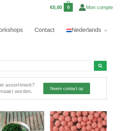
€
0,00
Mon compte
0
orkshops
Contact
Nederlands
het assortiment?
Neem contact op
emaakt worden.
Dit
Dit
product
product
heeft
heeft