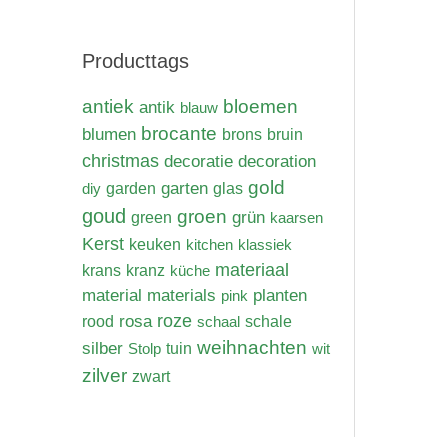
Producttags
antiek
bloemen
antik
blauw
brocante
blumen
brons
bruin
christmas
decoratie
decoration
gold
garten
diy
garden
glas
goud
groen
grün
green
kaarsen
Kerst
keuken
kitchen
klassiek
materiaal
krans
kranz
küche
materials
material
planten
pink
rosa
roze
rood
schaal
schale
weihnachten
silber
Stolp
tuin
wit
zilver
zwart