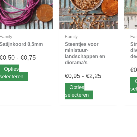
variaties.
variaties.
tot
tot
Deze
Deze
optie
optie
€0,75
€2,25
kan
kan
gekozen
gekozen
Family
Family
Fam
worden
worden
Satijnkoord 0,5mm
Steentjes voor
St
op
op
miniatuur-
di
landschappen en
de
€
0,50
-
€
0,75
de
de
diorama’s
productpagina
productpagina
Opties
€
0
€
0,95
-
€
2,25
selecteren
Opties
se
selecteren