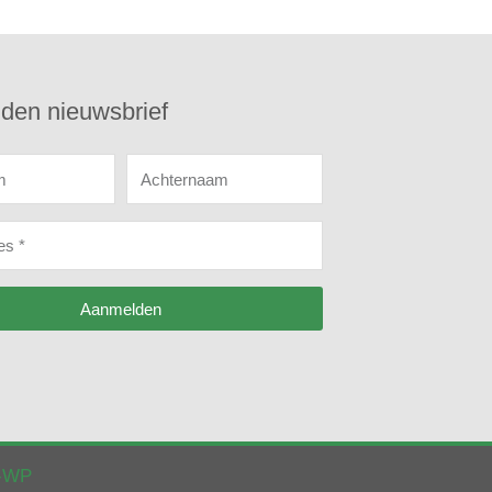
den nieuwsbrief
m
Achternaam
es
Aanmelden
k-WP