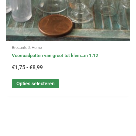
productpagina
Brocante & Home
Voorraadpotten van groot tot klein…in 1:12
€
1,75
-
€
8,99
Opties selecteren