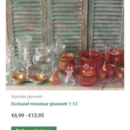
variaties.
tot
Deze
optie
€13,95
kan
gekozen
worden
op
de
productpagina
Bijzonder glaswerk
Exclusief miniatuur glaswerk 1:12
€
6,99
-
€
13,95