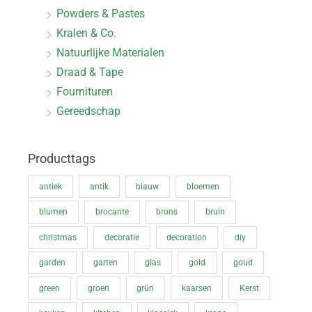
Powders & Pastes
Kralen & Co.
Natuurlijke Materialen
Draad & Tape
Fournituren
Gereedschap
Producttags
antiek
antik
blauw
bloemen
blumen
brocante
brons
bruin
christmas
decoratie
decoration
diy
garden
garten
glas
gold
goud
green
groen
grün
kaarsen
Kerst