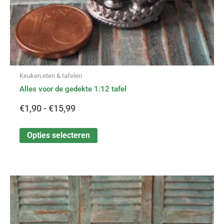
productpagina
Keuken,eten & tafelen
Alles voor de gedekte 1:12 tafel
€
1,90
-
€
15,99
Opties selecteren
Dit
Prijsklasse:
product
heeft
€6,99
meerdere