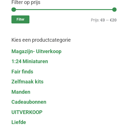
Filter op prijs
M
M
i
a
Filter
Prijs:
€0
—
€20
n
x
.
.
Kies een productcategorie
p
p
r
r
Magazijn- Uitverkoop
i
i
1:24 Miniaturen
j
j
Fair finds
s
s
Zelfmaak kits
Manden
Cadeaubonnen
UITVERKOOP
Liefde