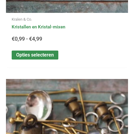
Kralen & Co.
Kristallen en Kristal-mixen
€
0,99
-
€
4,99
Opties selecteren
Dit
Prijsklasse:
product
heeft
€0,10
meerdere
variaties.
tot
Deze
optie
€1,40
kan