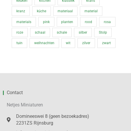
keuken
kitchen
klassiek
krans
kranz
küche
materiaal
material
materials
pink
planten
rood
rosa
roze
schaal
schale
silber
Stolp
tuin
weihnachten
wit
zilver
zwart
Contact
Netjes Miniaturen
Domineeswei 8 (geen bezoekadres)
2231ZS Rijnsburg