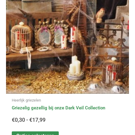
variaties.
tot
Deze
optie
€17,99
kan
gekozen
worden
op
de
productpagina
Heerlijk griezelen
Griezelig gezellig bij onze Dark Veil Collection
€
0,30
-
€
17,99