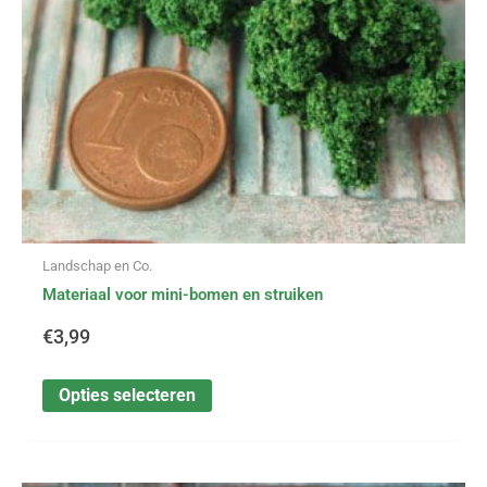
gekozen
worden
op
de
productpagina
Landschap en Co.
Materiaal voor mini-bomen en struiken
€
3,99
Opties selecteren