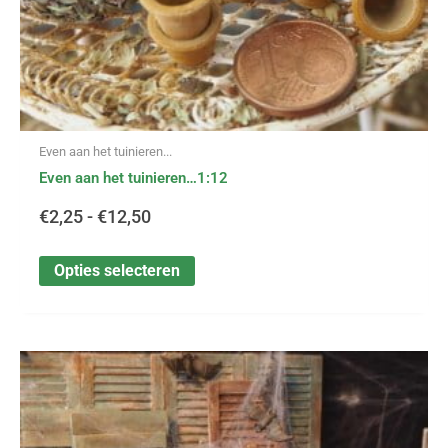
productpagina
Even aan het tuinieren...
Even aan het tuinieren…1:12
€
2,25
-
€
12,50
Opties selecteren
Dit
Prijsklasse:
product
heeft
€0,30
meerdere