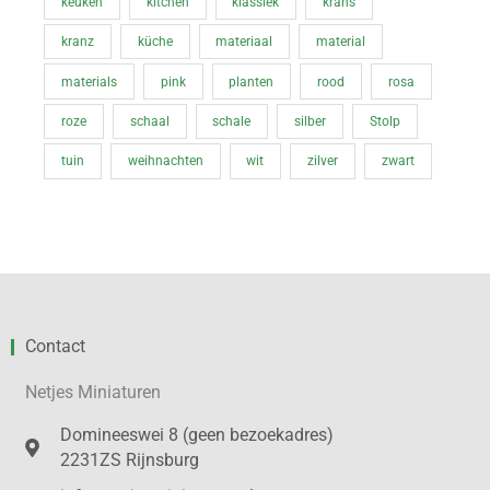
keuken
kitchen
klassiek
krans
kranz
küche
materiaal
material
materials
pink
planten
rood
rosa
roze
schaal
schale
silber
Stolp
tuin
weihnachten
wit
zilver
zwart
Contact
Netjes Miniaturen
Domineeswei 8 (geen bezoekadres)
2231ZS Rijnsburg