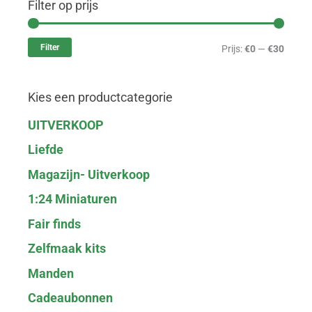
Filter op prijs
M
M
i
a
Filter
Prijs:
€0
—
€30
n
x
.
.
Kies een productcategorie
p
p
r
r
UITVERKOOP
i
i
Liefde
j
j
Magazijn- Uitverkoop
s
s
1:24 Miniaturen
Fair finds
Zelfmaak kits
Manden
Cadeaubonnen