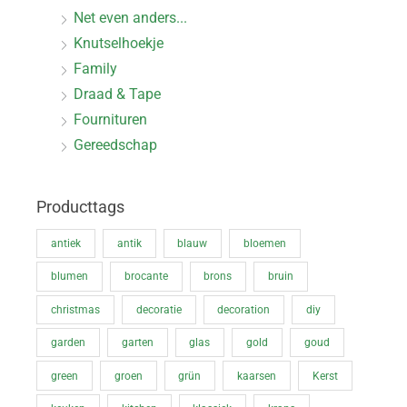
Net even anders...
Knutselhoekje
Family
Draad & Tape
Fournituren
Gereedschap
Producttags
antiek
antik
blauw
bloemen
blumen
brocante
brons
bruin
christmas
decoratie
decoration
diy
garden
garten
glas
gold
goud
green
groen
grün
kaarsen
Kerst