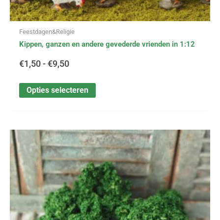
Feestdagen&Religie
Kippen, ganzen en andere gevederde vrienden in 1:12
€
1,50
-
€
9,50
Opties selecteren
Dit
product
heeft
meerdere
variaties.
Deze
optie
kan