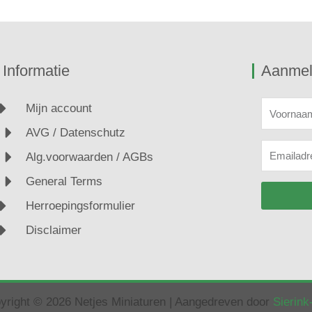
Informatie
Aanmel
Voornaa
Mijn account
AVG / Datenschutz
Emailadr
Alg.voorwaarden / AGBs
General Terms
Herroepingsformulier
Disclaimer
yright © 2026 Netjes Miniaturen | Aangedreven door
Sierin