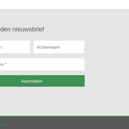
den nieuwsbrief
m
Achternaam
es
Aanmelden
k-WP