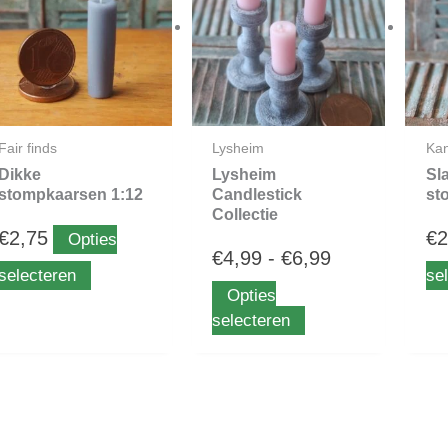
€4,99
meerdere
meerdere
variaties.
variaties.
tot
Deze
Deze
optie
optie
€6,99
kan
kan
gekozen
gekozen
Fair finds
Lysheim
Kan
worden
worden
Dikke
Lysheim
Sl
op
op
stompkaarsen 1:12
Candlestick
st
Collectie
de
de
€
2,75
€
2
Opties
productpagina
productpagina
€
4,99
-
€
6,99
selecteren
se
Opties
selecteren