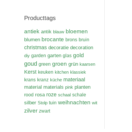
Producttags
antiek
bloemen
antik
blauw
brocante
blumen
brons
bruin
christmas
decoratie
decoration
gold
garten
diy
garden
glas
goud
groen
grün
green
kaarsen
Kerst
keuken
kitchen
klassiek
materiaal
krans
kranz
küche
materials
material
planten
pink
rosa
roze
rood
schaal
schale
weihnachten
silber
Stolp
tuin
wit
zilver
zwart