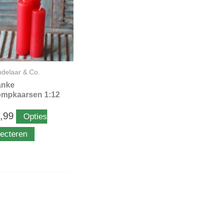
meerdere
variaties.
Deze
optie
kan
gekozen
delaar & Co.
worden
anke
op
ompkaarsen 1:12
de
,99
Opties
productpagina
lecteren