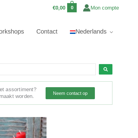
€
0,00
Mon compte
0
orkshops
Contact
Nederlands
het assortiment?
Neem contact op
emaakt worden.
Dit
product
heeft