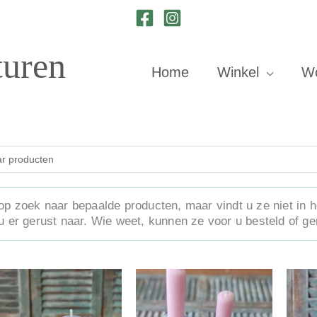
turen
Home
Winkel
W
op zoek naar bepaalde producten, maar vindt u ze niet in 
u er gerust naar. Wie weet, kunnen ze voor u besteld of g
Dit
Dit
Prijsklasse:
product
product
heeft
heeft