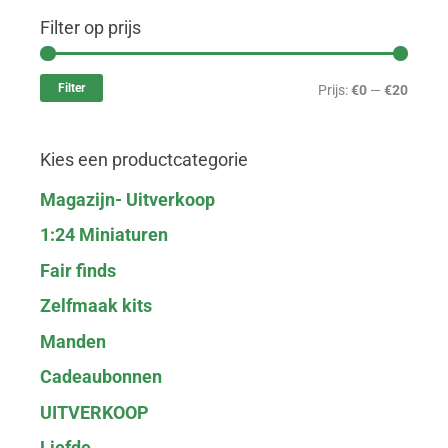
Filter op prijs
M
M
i
a
Filter
Prijs:
€0
—
€20
n
x
.
.
Kies een productcategorie
p
p
r
r
Magazijn- Uitverkoop
i
i
1:24 Miniaturen
j
j
Fair finds
s
s
Zelfmaak kits
Manden
Cadeaubonnen
UITVERKOOP
Liefde