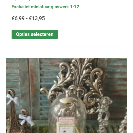
Exclusief miniatuur glaswerk 1:12
€
6,99
-
€
13,95
Opties selecteren
Dit
Prijsklasse:
product
heeft
€1,50
meerdere
variaties.
tot
Deze
optie
€3,99
kan
gekozen
worden
op