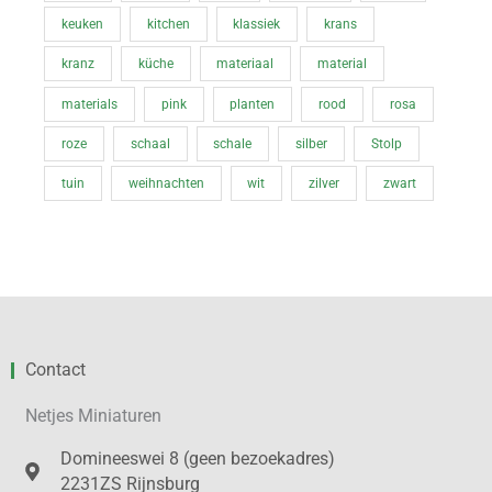
keuken
kitchen
klassiek
krans
kranz
küche
materiaal
material
materials
pink
planten
rood
rosa
roze
schaal
schale
silber
Stolp
tuin
weihnachten
wit
zilver
zwart
Contact
Netjes Miniaturen
Domineeswei 8 (geen bezoekadres)
2231ZS Rijnsburg