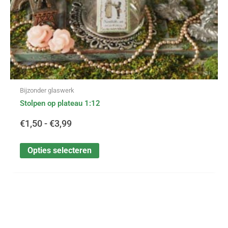
de
productpagina
Bijzonder glaswerk
Stolpen op plateau 1:12
€
1,50
-
€
3,99
Opties selecteren