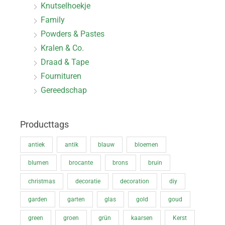
Knutselhoekje
Family
Powders & Pastes
Kralen & Co.
Draad & Tape
Fournituren
Gereedschap
Producttags
antiek
antik
blauw
bloemen
blumen
brocante
brons
bruin
christmas
decoratie
decoration
diy
garden
garten
glas
gold
goud
green
groen
grün
kaarsen
Kerst