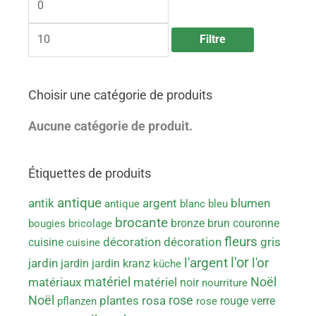
i
i
x
x
m
m
Filtre
i
a
n
x
Choisir une catégorie de produits
Aucune catégorie de produit.
Étiquettes de produits
antique
antik
argent
blumen
antique
blanc
bleu
brocante
bronze
brun
couronne
bougies
bricolage
fleurs
gris
cuisine
décoration
décoration
cuisine
l'or
l'argent
l'or
jardin
jardin
jardin
kranz
küche
matériel
Noël
matériaux
matériel
noir
nourriture
Noël
rose
rosa
plantes
rouge
verre
pflanzen
rose