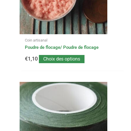
être
choisies
sur
la
page
du
Coin artisanal
produit
Poudre de flocage/ Poudre de flocage
€
1,10
Choix des options
Ce
produit
a
plusieurs
variations.
Les
options