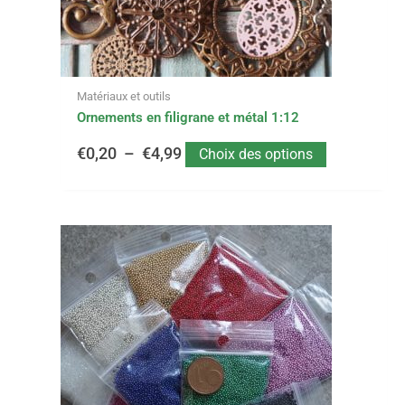
choisies
sur
€4,99
la
page
du
Matériaux et outils
produit
Ornements en filigrane et métal 1:12
€
0,20
–
€
4,99
Choix des options
Ce
produit
a
plusieurs
variations.
Les
options
peuvent
être