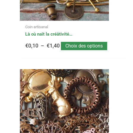
sur
€1,40
la
page
du
Coin artisanal
produit
Là où naît la créâtivité…
€
0,10
–
€
1,40
Choix des options
Ce
Plage
produit
a
de
plusieurs
variations.
prix :
Les
options
€0,20
peuvent
être
à