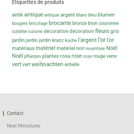
Étiquettes de produits
antique
antik
argent
blumen
antique
blanc
bleu
brocante
bronze
brun
couronne
bougies
bricolage
fleurs
gris
cuisine
décoration
décoration
cuisine
l'or
l'argent
l'or
jardin
jardin
jardin
kranz
küche
matériel
Noël
matériaux
matériel
noir
nourriture
Noël
rose
rosa
plantes
rouge
verre
pflanzen
rose
vert
weihnachten
vert
échelle
Contact
Neat Miniatures