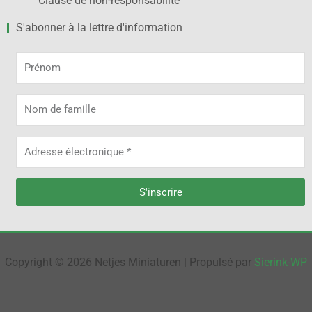
Clause de non-responsabilité
S'abonner à la lettre d'information
Prénom
Nom
de
famille
Adresse
électronique
S'inscrire
Copyright © 2026 Netjes Miniaturen | Propulsé par
Sierink-WP