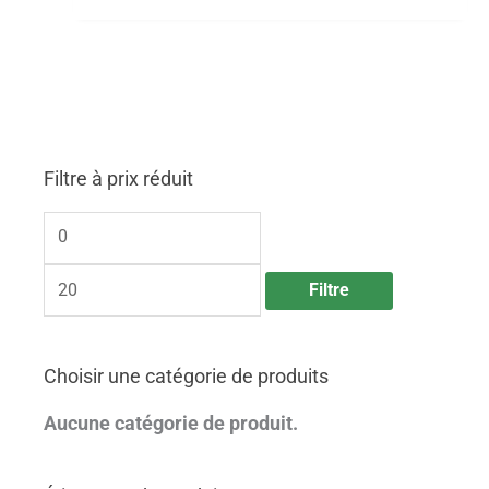
Filtre à prix réduit
P
P
r
r
i
i
x
x
m
m
Filtre
i
a
n
x
Choisir une catégorie de produits
Aucune catégorie de produit.