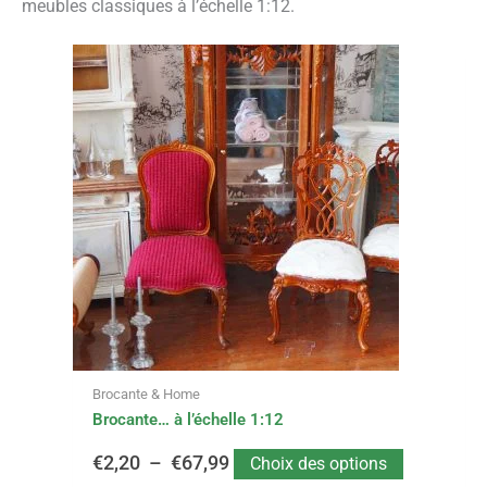
meubles classiques à l’échelle 1:12.
Ce
Plage
produit
a
de
plusieurs
variations.
prix :
Les
options
€2,20
peuvent
être
à
choisies
sur
€67,99
la
page
du
Brocante & Home
produit
Brocante… à l’échelle 1:12
€
2,20
–
€
67,99
Choix des options