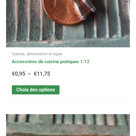
la
page
du
produit
Cuisine, alimentation et repas
Accessoires de cuisine pratiques 1:12
€
0,95
–
€
11,75
Choix des options
Ce
Plage
produit
a
de