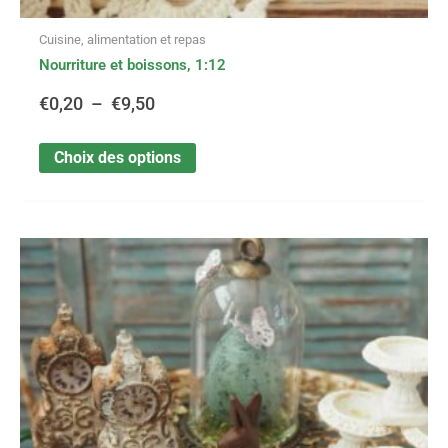
Cuisine, alimentation et repas
Nourriture et boissons, 1:12
€
0,20
–
€
9,50
Choix des options
Ce
Plage
produit
a
de
plusieurs
variations.
prix :
Les
options
€0,30
peuvent
être
à