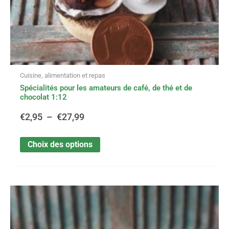
page
du
produit
Cuisine, alimentation et repas
Spécialités pour les amateurs de café, de thé et de
chocolat 1:12
€
2,95
–
€
27,99
Choix des options
Ce
Plage
produit
a
de
plusieurs