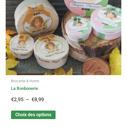
options
€2,95
peuvent
être
à
choisies
sur
€8,99
la
page
du
produit
Brocante & Home
La Bonbonerie
€
2,95
–
€
8,99
Choix des options