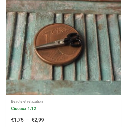
plusieurs
variations.
prix :
Les
options
€1,75
peuvent
être
à
choisies
sur
€2,99
la
page
du
produit
Beauté et relaxation
Ciseaux 1:12
€
1,75
–
€
2,99