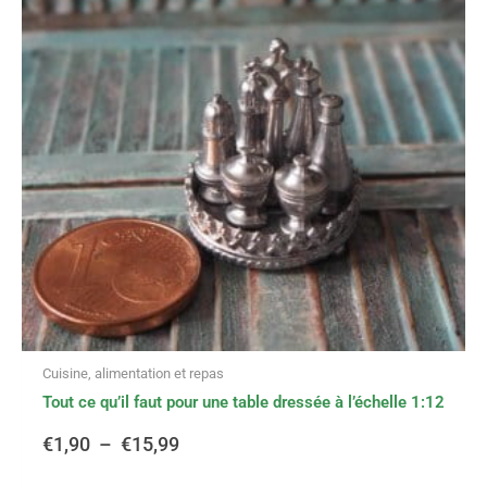
variations.
prix :
Les
options
€1,90
peuvent
être
à
choisies
sur
€15,99
la
page
du
produit
Cuisine, alimentation et repas
Tout ce qu’il faut pour une table dressée à l’échelle 1:12
€
1,90
–
€
15,99