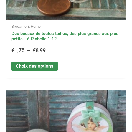
Brocante & Home
Des bocaux de toutes tailles, des plus grands aux plus
petits… à l’échelle 1:12
€
1,75
–
€
8,99
Choix des options
Ce
Plage
produit
a
de
plusieurs
variations.
prix :
Les