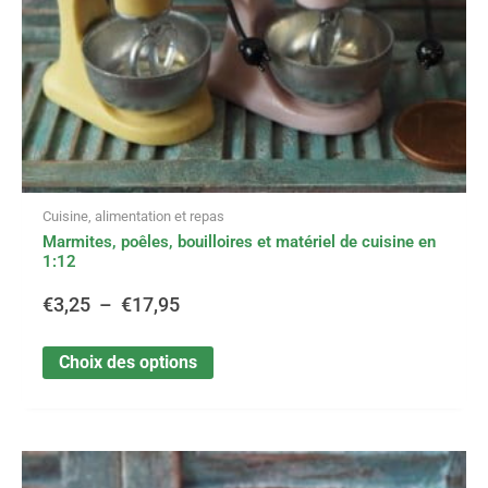
sur
€17,95
la
page
du
produit
Cuisine, alimentation et repas
Marmites, poêles, bouilloires et matériel de cuisine en
1:12
€
3,25
–
€
17,95
Choix des options
Ce
Plage
produit