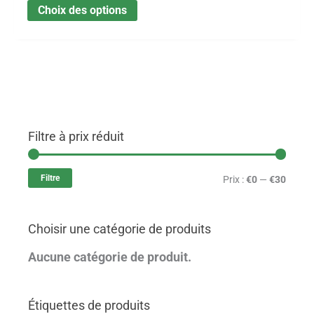
Choix des options
Filtre à prix réduit
P
P
r
r
Filtre
Prix :
€0
—
€30
i
i
x
x
Choisir une catégorie de produits
m
m
i
a
Aucune catégorie de produit.
n
x
Étiquettes de produits