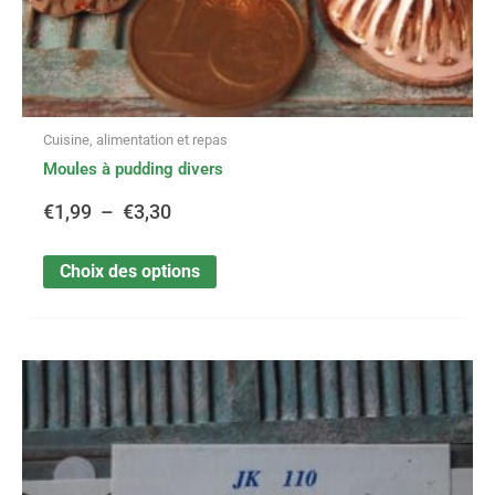
du
produit
Cuisine, alimentation et repas
Moules à pudding divers
€
1,99
–
€
3,30
Choix des options
Ce
Plage
produit
a
de
plusieurs
variations.
prix :