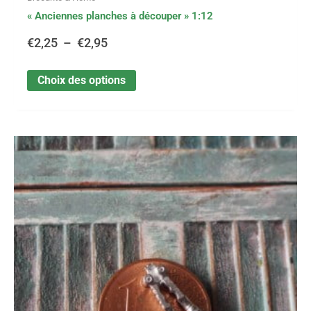
« Anciennes planches à découper » 1:12
€
2,25
–
€
2,95
Choix des options
Ce
Plage
produit
a
de
plusieurs
variations.
prix :
Les
options
€0,95
peuvent
être
à
choisies
sur
€11,75