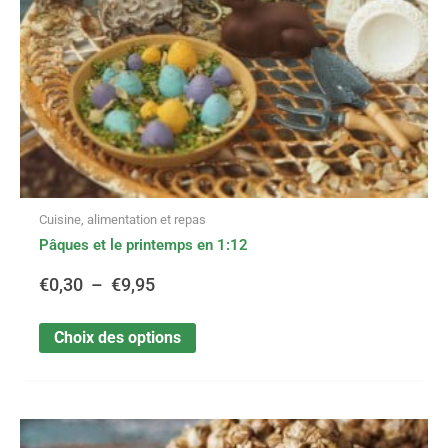
choisies
sur
€9,95
la
page
du
produit
Cuisine, alimentation et repas
Pâques et le printemps en 1:12
€
0,30
–
€
9,95
Choix des options
Ce
Plage