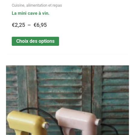
Cuisine, alimentation et repas
La mini cave à vin.
€
2,25
–
€
6,95
Choix des options
Ce
Plage
produit
a
de
plusieurs
variations.
prix :
Les
options
€3,25
peuvent
être
à
choisies