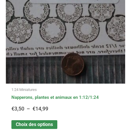
Les
options
€3,50
peuvent
être
à
choisies
sur
€14,99
la
page
du
produit
1:24 Miniatures
Napperons, plantes et animaux en 1:12/1:24
€
3,50
–
€
14,99
Choix des options