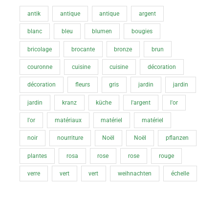
antik
antique
antique
argent
blanc
bleu
blumen
bougies
bricolage
brocante
bronze
brun
couronne
cuisine
cuisine
décoration
décoration
fleurs
gris
jardin
jardin
jardin
kranz
küche
l'argent
l'or
l'or
matériaux
matériel
matériel
noir
nourriture
Noël
Noël
pflanzen
plantes
rosa
rose
rose
rouge
verre
vert
vert
weihnachten
échelle