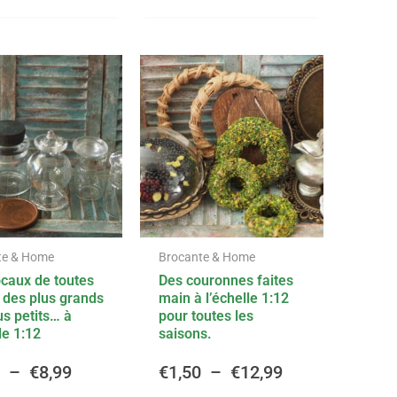
Ce
Ce
Plage
Plage
produit
produit
a
a
de
de
plusieurs
plusieurs
variations.
variations.
prix :
prix :
Les
Les
options
options
€1,75
€1,50
peuvent
peuvent
être
être
à
à
te & Home
Brocante & Home
choisies
choisies
caux de toutes
Des couronnes faites
sur
sur
€8,99
€12,99
s, des plus grands
main à l’échelle 1:12
la
la
us petits… à
pour toutes les
page
page
le 1:12
saisons.
du
du
5
–
€
8,99
€
1,50
–
€
12,99
produit
produit