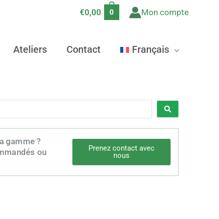
€
0,00
Mon compte
0
Ateliers
Contact
Français
 la gamme ?
Prenez contact avec
 commandés ou
nous