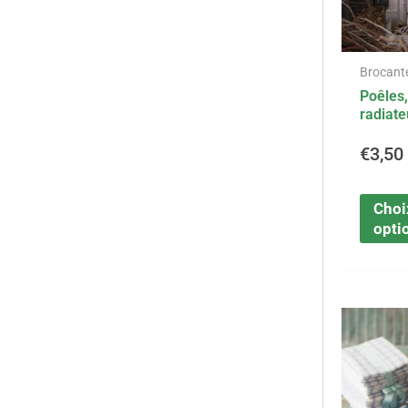
Brocant
Poêles
radiate
€
3,50
Choi
opti