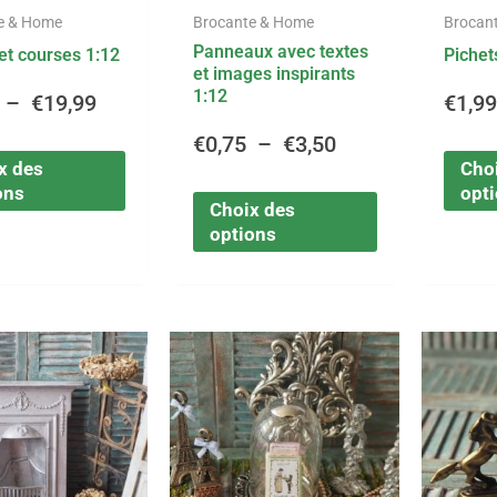
être
être
à
à
e & Home
Brocante & Home
Brocan
choisies
choisies
Panneaux avec textes
et courses 1:12
Pichet
sur
sur
€19,99
€3,50
et images inspirants
la
la
1:12
–
€
19,99
€
1,9
page
page
du
du
€
0,75
–
€
3,50
x des
Cho
produit
produit
ons
opt
Choix des
options
Ce
Ce
Plage
Plage
produit
produit
a
a
de
de
plusieurs
plusieurs
variations.
variations.
prix :
prix :
Les
Les