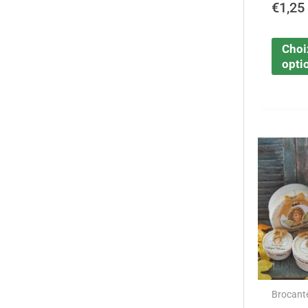
€
1,25
Choi
opti
Brocant