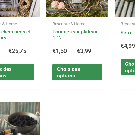
options
options
€3,50
€1,50
peuvent
peuvent
être
être
à
à
e & Home
Brocante & Home
Brocan
choisies
choisies
, cheminées et
Pommes sur plateau
Serre-
sur
sur
€25,75
€3,99
urs
1:12
la
la
€
4,9
page
page
–
€
25,75
€
1,50
–
€
3,99
du
du
Cho
produit
produit
x des
Choix des
opt
ons
options
Ce
Plage
produit
a
de
plusieurs