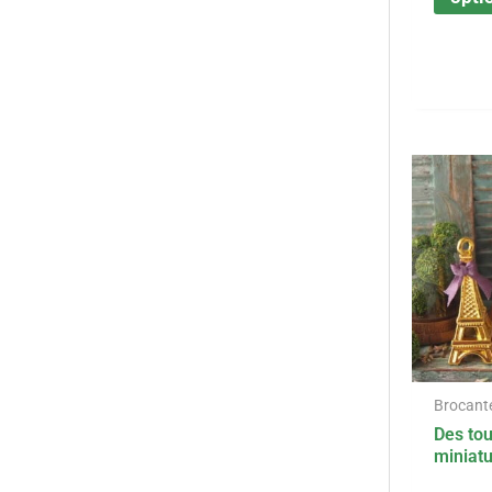
Brocant
Des tou
miniat