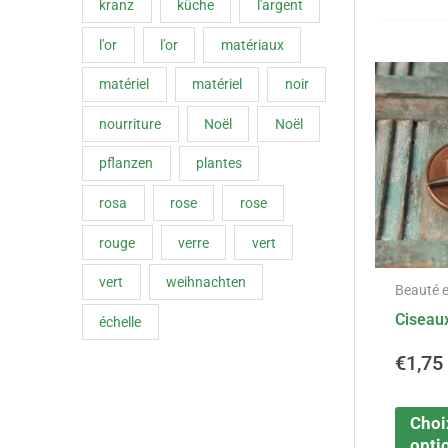
kranz
küche
l'argent
l'or
l'or
matériaux
matériel
matériel
noir
nourriture
Noël
Noël
pflanzen
plantes
rosa
rose
rose
rouge
verre
vert
vert
weihnachten
Beauté e
Ciseau
échelle
€
1,75
Choi
opti