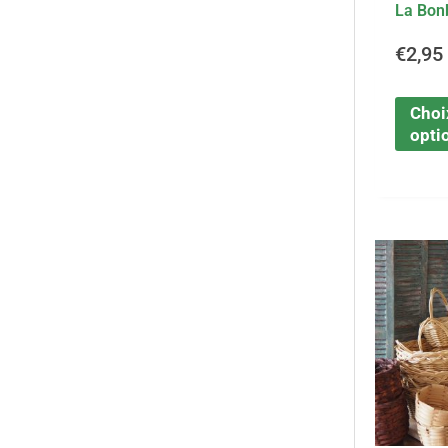
La Bon
€
2,95
Choi
opti