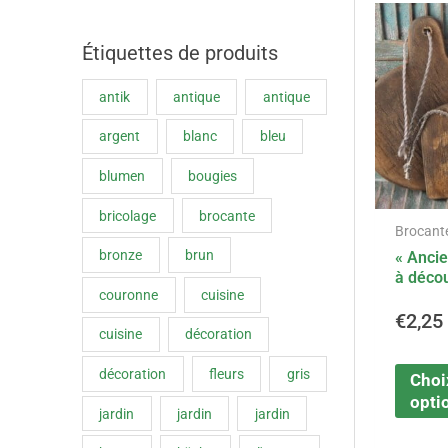
Étiquettes de produits
antik
antique
antique
argent
blanc
bleu
blumen
bougies
bricolage
brocante
Brocant
bronze
brun
« Anci
à décou
couronne
cuisine
€
2,25
cuisine
décoration
décoration
fleurs
gris
Choi
opti
jardin
jardin
jardin