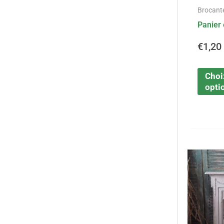
Brocant
Panier 
€
1,20
Choi
opti