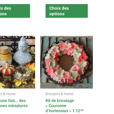
ix des
Choix des
ions
options
Ce
Ce
Plage
produit
produit
a
a
de
plusieurs
plusieurs
variations.
variations.
prix :
Les
Les
options
options
€0,50
peuvent
peuvent
être
être
à
te & Home
Brocante & Home
choisies
choisies
t une fois… des
Kit de bricolage
sur
sur
€7,99
nes miniatures
« Couronne
la
la
d’hortensias » 1:12**