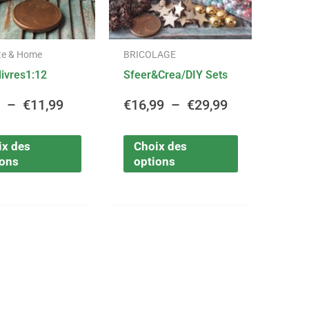
options
options
€4,99
€16,99
peuvent
peuvent
être
être
à
à
te & Home
BRICOLAGE
choisies
choisies
livres1:12
Sfeer&Crea/DIY Sets
sur
sur
€11,99
€29,99
la
la
9
–
€
11,99
€
16,99
–
€
29,99
page
page
du
du
ix des
Choix des
produit
produit
ions
options