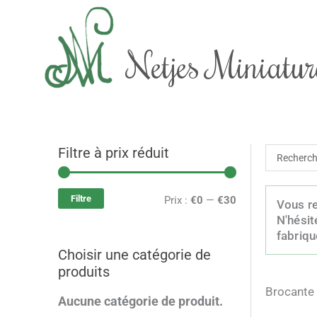
Aller
au
contenu
Netjes Miniatur
Filtre à prix réduit
Recherch
P
P
...
r
r
Filtre
Prix :
€0
—
€30
Vous re
i
i
N'hésit
x
x
fabriqu
Choisir une catégorie de
m
m
produits
i
a
Brocante 
Aucune catégorie de produit.
n
x