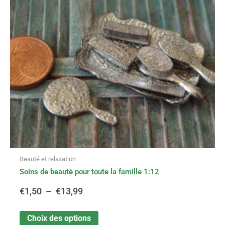
Les
options
€1,50
peuvent
être
à
choisies
sur
€13,99
la
page
du
produit
Beauté et relaxation
Soins de beauté pour toute la famille 1:12
€
1,50
–
€
13,99
Choix des options