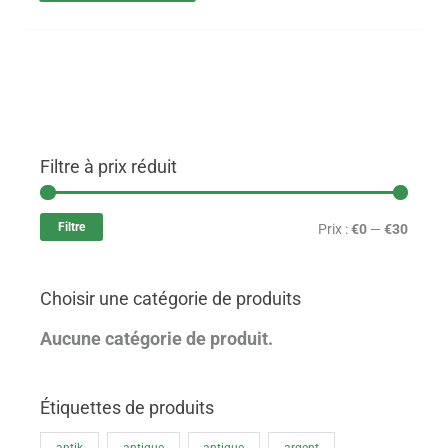
Filtre à prix réduit
P
P
r
r
Filtre
Prix :
€0
—
€30
i
i
x
x
Choisir une catégorie de produits
m
m
i
a
Aucune catégorie de produit.
n
x
Étiquettes de produits
antik
antique
antique
argent