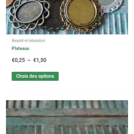
du
produit
Beauté et relaxation
Plateaux
€
0,25
–
€
1,50
Choix des options
Ce
Plage
produit
a
de
plusieurs
variations.
prix :