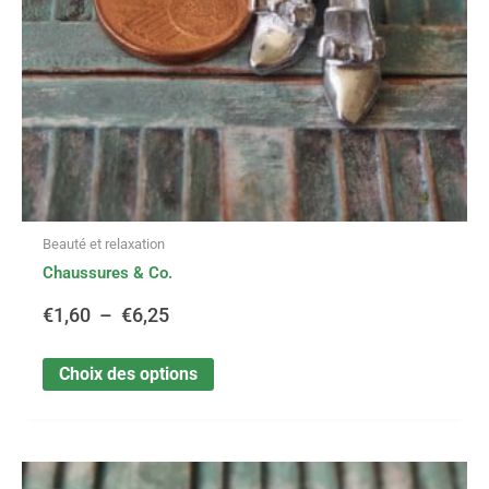
choisies
sur
€6,25
la
page
du
produit
Beauté et relaxation
Chaussures & Co.
€
1,60
–
€
6,25
Choix des options
Ce
Plage