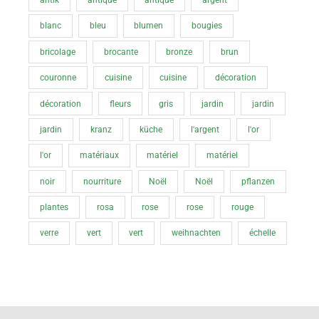
blanc
bleu
blumen
bougies
bricolage
brocante
bronze
brun
couronne
cuisine
cuisine
décoration
décoration
fleurs
gris
jardin
jardin
jardin
kranz
küche
l'argent
l'or
l'or
matériaux
matériel
matériel
noir
nourriture
Noël
Noël
pflanzen
plantes
rosa
rose
rose
rouge
verre
vert
vert
weihnachten
échelle