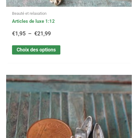
Beauté et relaxation
Articles de luxe 1:12
€
1,95
–
€
21,99
Choix des options
Ce
Plage
produit
a
de
plusieurs
variations.
prix :
Les
options
€1,60
peuvent
être
à