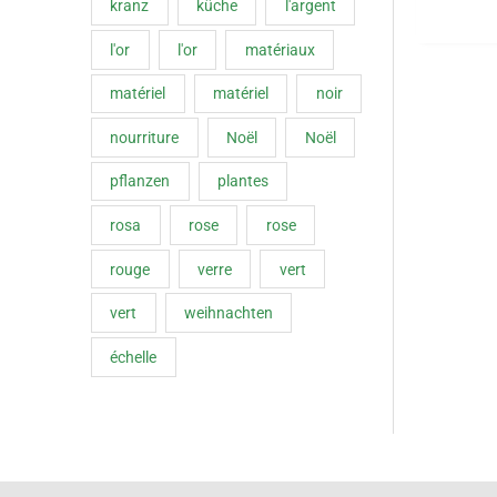
kranz
küche
l'argent
l'or
l'or
matériaux
matériel
matériel
noir
nourriture
Noël
Noël
pflanzen
plantes
rosa
rose
rose
rouge
verre
vert
vert
weihnachten
échelle