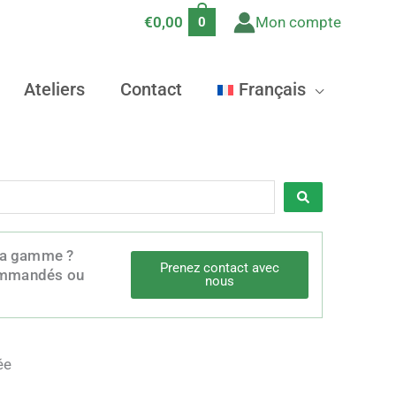
€
0,00
Mon compte
0
Ateliers
Contact
Français
 la gamme ?
Prenez contact avec
 commandés ou
nous
ée