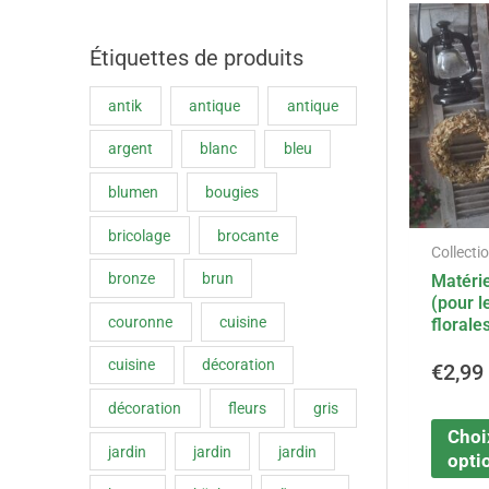
Étiquettes de produits
antik
antique
antique
argent
blanc
bleu
blumen
bougies
bricolage
brocante
Collecti
bronze
brun
Matérie
(pour l
couronne
cuisine
florale
cuisine
décoration
€
2,99
décoration
fleurs
gris
Choi
jardin
jardin
jardin
opti