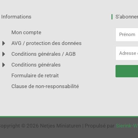
Informations
S'abonner 
Prénom
Mon compte
AVG / protection des données
Adresse
Conditions générales / AGB
électroni
Conditions générales
Formulaire de retrait
Alternativ
Clause de non-responsabilité
opyright © 2026 Netjes Miniaturen | Propulsé par
Sierink-