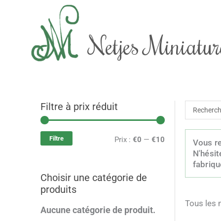
Aller
au
contenu
Netjes Miniatur
Filtre à prix réduit
Recherch
P
P
...
r
r
Filtre
Prix :
€0
—
€10
Vous re
i
i
N'hésit
x
x
fabriqu
Choisir une catégorie de
m
m
produits
i
a
Tous les 
Aucune catégorie de produit.
n
x