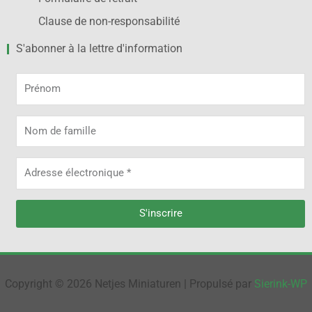
Clause de non-responsabilité
S'abonner à la lettre d'information
Prénom
Nom
de
famille
Adresse
électronique
S'inscrire
Alternative:
Copyright © 2026 Netjes Miniaturen | Propulsé par
Sierink-WP