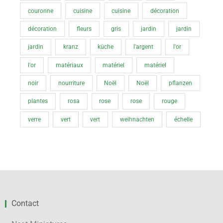
couronne
cuisine
cuisine
décoration
décoration
fleurs
gris
jardin
jardin
jardin
kranz
küche
l'argent
l'or
l'or
matériaux
matériel
matériel
noir
nourriture
Noël
Noël
pflanzen
plantes
rosa
rose
rose
rouge
verre
vert
vert
weihnachten
échelle
Contact