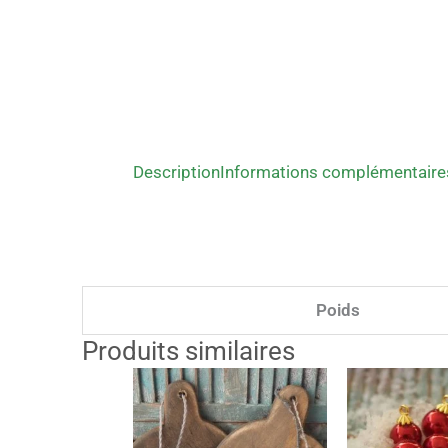
Description
Informations complémentaire
Poids
Produits similaires
Ce
Plage
produit
p
a
de