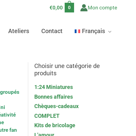
€
0,00
Mon compte
0
Ateliers
Contact
Français
Choisir une catégorie de
produits
1:24 Miniatures
regroupés
Bonnes affaires
Chèques-cadeaux
ini
ativité
COMPLET
ne
Kits de bricolage
utre fan
L'amour