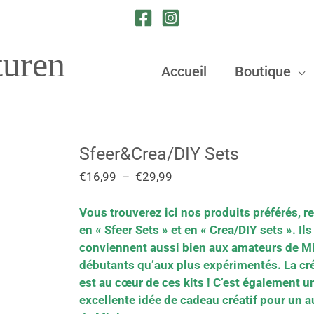
turen
Accueil
Boutique
Sfeer&Crea/DIY Sets
quantité
Plage
de
de
€
16,99
–
€
29,99
Sfeer&Crea/DIY
prix :
Sets
€16,99
Vous trouverez ici nos produits préférés, 
à
en « Sfeer Sets » et en « Crea/DIY sets ». Ils
€29,99
conviennent aussi bien aux amateurs de M
débutants qu’aux plus expérimentés. La cré
est au cœur de ces kits ! C’est également u
excellente idée de cadeau créatif pour un a